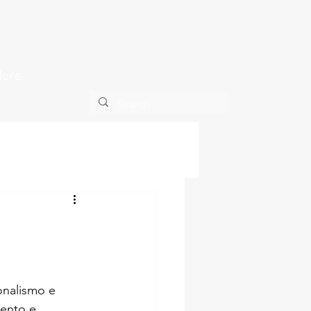
ore
ento e 