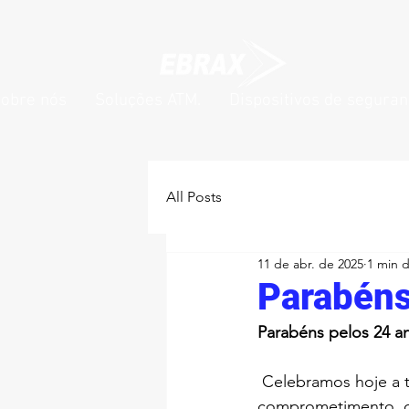
obre nós
Soluções ATM.
Dispositivos de segura
All Posts
11 de abr. de 2025
1 min d
Parabén
Parabéns pelos 24 a
 Celebramos hoje a trajetória de uma empresa que, com dedicação, profissionalismo e 
comprometimento, co