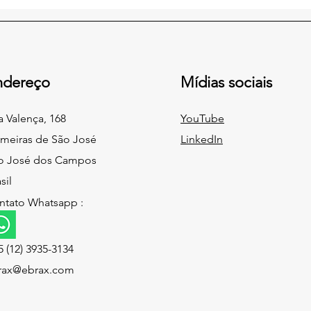
ndereço
Mídias sociais
a Valença, 168
YouTube
lmeiras de São José
LinkedIn
o José dos Campos
sil
ntato Whatsapp :
 (12) 3935-3134
rax@ebrax.com