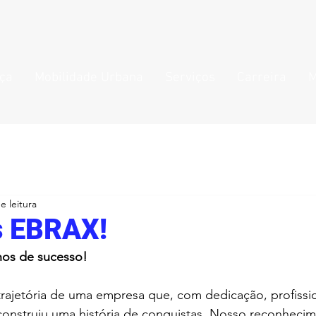
nça
Mobilidade Urbana
Serviços
Carreira
M
e leitura
s EBRAX!
nos de sucesso!
nstruiu uma história de conquistas. Nosso reconhecim