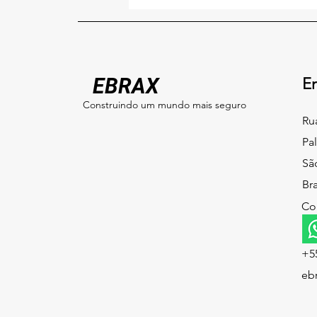
Smart Cities do Brasil -
Smart City Expo Curitiba
EBRAX
E
Construindo um mundo mais seguro
Ru
Pa
Sã
Bra
Co
+55
eb