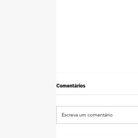
Comentários
Escreva um comentário
Ebrax na maior feira de