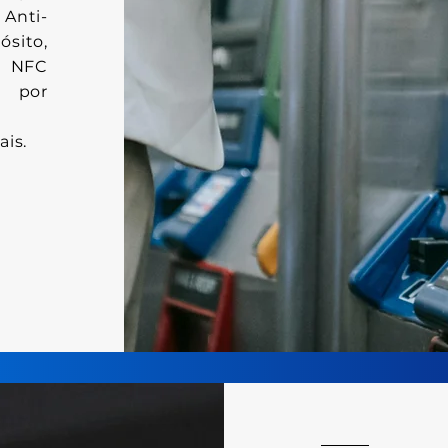
 Anti-
sito,
s NFC
s por
ais.