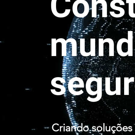
Const
mund
segur
Criando soluções 