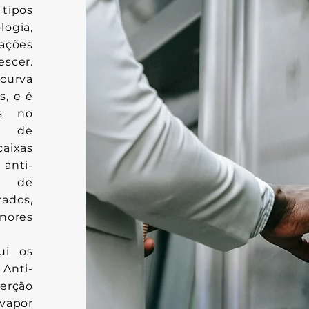
 tipos
logia,
ações
escer.
curva
s, e é
os no
s de
ixas
 anti-
es de
rados,
nores
ui os
Anti-
erção
 vapor