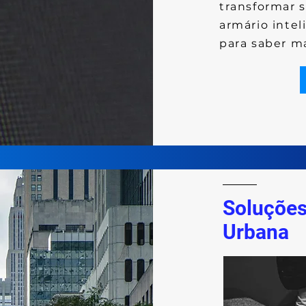
transformar
armário intel
para saber ma
Soluções
Urbana