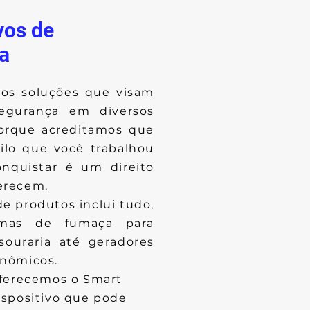
vos de
a
os soluções que visam
segurança em diversos
orque acreditamos que
ilo que você trabalhou
onquistar é um direito
erecem.
e produtos inclui tudo,
emas de fumaça para
souraria até geradores
nômicos.
oferecemos o Smart
ispositivo que pode