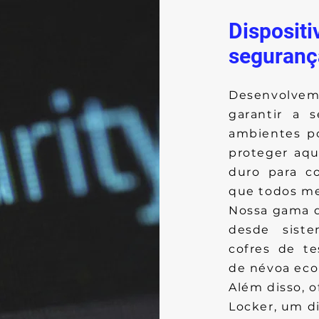
Dispositi
seguranç
Desenvolvem
garantir a 
ambientes p
proteger aqu
duro para c
que todos m
Nossa gama d
desde sist
cofres de te
de névoa eco
Além disso, 
Locker, um d