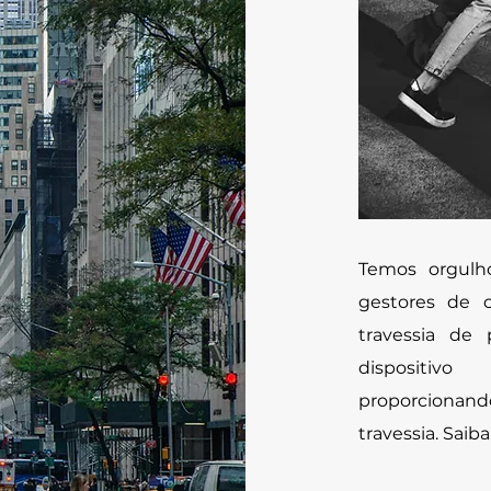
Temos orgulh
gestores de c
travessia de
dispositivo
proporcionando
travessia. Saib