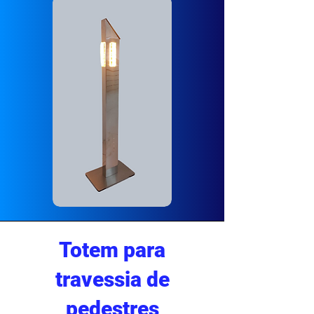
Totem para
travessia de
pedestres