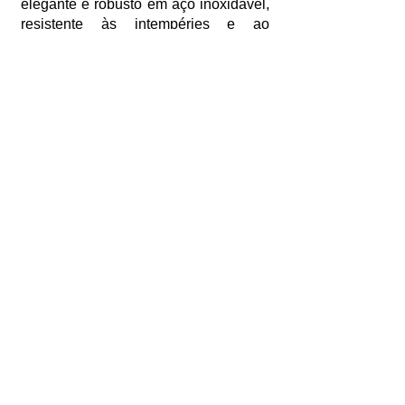
elegante e robusto em aço inoxidável,
resistente às intempéries e ao
vandalismo, combinando
perfeitamente com ambientes urbanos
modernos.
•
Configuração inteligente
– Tempo
ajustável e outras configurações
personalizáveis por meio de um
aplicativo móvel, permitindo total
flexibilidade para atender às
necessidades específicas de qualquer
local.
EBRAX
Construindo um mundo mais seguro
Endereço